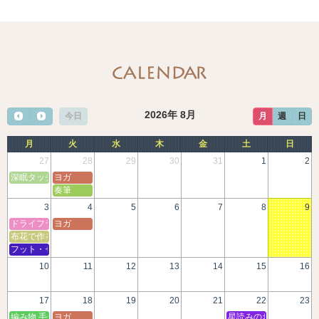
2016/05/01
夢工房 ドールハウス5月号・6月号
2026年 8月
今日
月
週
日
月
火
水
木
金
土
日
27
28
29
30
31
1
2
深眠タッチセラピー
ヨガ
奏筆
3
4
5
6
7
8
9
ドライフラワー
ヨガ
布花で作るアクセサリートレイ
フット・セルフケア教室
10
11
12
13
14
15
16
17
18
19
20
21
22
23
編み物 手作り教室
ヨガ
星読みのおはなし会