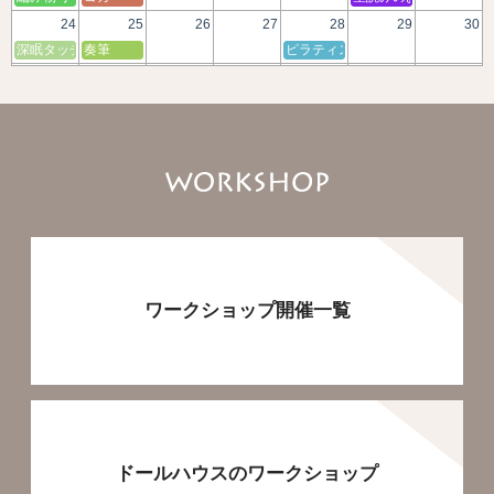
24
25
26
27
28
29
30
深眠タッチセラピー
奏筆
ピラティス mayu主催
31
1
2
3
4
5
6
ワークショップ開催一覧
ドールハウスのワークショップ