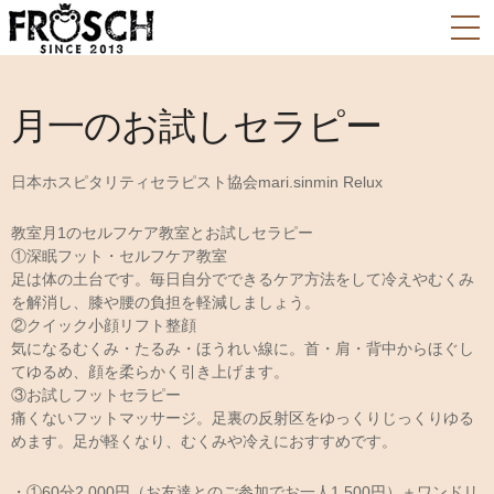
月一のお試しセラピー
日本ホスピタリティセラピスト協会mari.sinmin Relux
教室月1のセルフケア教室とお試しセラピー
①深眠フット・セルフケア教室
足は体の土台です。毎日自分でできるケア方法をして冷えやむくみ
を解消し、膝や腰の負担を軽減しましょう。
②クイック小顔リフト整顔
気になるむくみ・たるみ・ほうれい線に。首・肩・背中からほぐし
てゆるめ、顔を柔らかく引き上げます。
③お試しフットセラピー
痛くないフットマッサージ。足裏の反射区をゆっくりじっくりゆる
めます。足が軽くなり、むくみや冷えにおすすめです。
・①60分2,000円（お友達とのご参加でお一人1,500円）＋ワンドリ